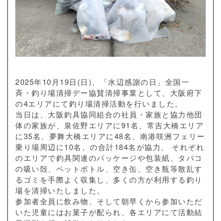
2025年10月19日(日)、「水辺感謝の日」全国一
斉・釣り場清掃デー協賛清掃事業として、大阪府下
の4エリアにて釣り場清掃活動を行いました。
当日は、大阪釣具協同組合の社員・家族と協力他団
体の家族が、泉佐野エリアに91名、常吉大橋エリア
に35名、夢舞大橋エリアに48名、南港咲洲フェリー
乗り場周辺に10名、の合計184名が協力、 それぞれ
のエリアで釣具関連のパッケージや包装紙、タバコ
の吸い殻、ペットボトル、空き缶、空き瓶等散乱す
るゴミを手際よく収集し、多くの方が利用する釣り
場を清掃いたしました。
参加者全員に飲み物、そして朝早くから参加いただ
いた児童にはお菓子が配られ、各エリアにて活動結