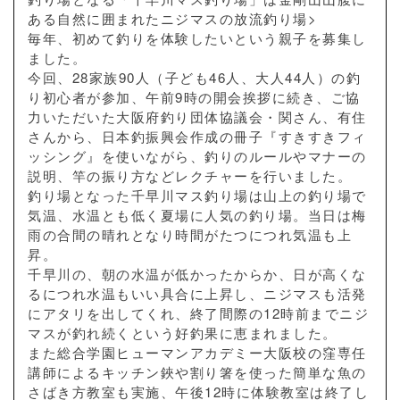
ある自然に囲まれたニジマスの放流釣り場>
毎年、初めて釣りを体験したいという親子を募集し
ました。
今回、28家族90人（子ども46人、大人44人）の釣
り初心者が参加、午前9時の開会挨拶に続き、ご協
力いただいた大阪府釣り団体協議会・関さん、有住
さんから、日本釣振興会作成の冊子『すきすきフィ
ッシング』を使いながら、釣りのルールやマナーの
説明、竿の振り方などレクチャーを行いました。
釣り場となった千早川マス釣り場は山上の釣り場で
気温、水温とも低く夏場に人気の釣り場。当日は梅
雨の合間の晴れとなり時間がたつにつれ気温も上
昇。
千早川の、朝の水温が低かったからか、日が高くな
るにつれ水温もいい具合に上昇し、ニジマスも活発
にアタリを出してくれ、終了間際の12時前までニジ
マスが釣れ続くという好釣果に恵まれました。
また総合学園ヒューマンアカデミー大阪校の窪専任
講師によるキッチン鋏や割り箸を使った簡単な魚の
さばき方教室も実施、午後12時に体験教室は終了し