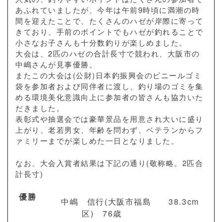
あふれていましたが、今年は午前9時頃に満潮の時
間を迎えたことで、たくさんのハゼが岸際に寄って
きており、手前のポイントでもハゼが釣れることで
小さなお子さんも十分数釣りが楽しめました。
大会は、2匹のハゼの合計長寸で競われ、大阪市の
中嶋さんが見事優勝。
またこの大会は(公財)日本釣振興会のビニールゴミ
袋を参加者および同伴者に渡し、釣り場のゴミを集
める環境美化意識向上に参加者の皆さんも協力いた
だきました。
表彰式や抽選会では豪華景品を用意され大いに盛り
上がり、老若男女、年齢を問わず、ベテランからフ
ァミリーまでが楽しめた一日となりました。
なお、大会入賞者結果は下記の通り(敬称略。2匹合
計長寸)
優勝
中嶋 信行(大阪市福島
38.3cm
区) 76歳