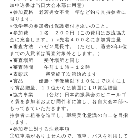
加申込書は当日大会本部に用意）
●参加資格 老若男女不問 竿など釣り具持参者に
限ります。
※低学年の参加者は保護者付き添いのこと。
●参加費 １名 ２００円（この費用は放流協力
金に充当します。）※先着４００名に参加賞進呈
●審査方法 ハゼ２尾長寸。（ただし、過去3年5位
までの入賞者は審査対象外とします。）
●審査場所 受付場所と同じ
●審査時間 午前１１時～１２時
●表彰式 審査終了次第始めます
●賞品 優勝・準優勝以下１０位まで採寸によ
り賞品贈呈、１１位からは抽選により賞品贈呈
●協力事業 （公財）日本釣振興会のビニールゴ
ミ袋を参加者および同伴者に渡し、各自大会本部へ
もってきていただきます。
持参者に粗品を進呈し、環境美化意識の向上を目指
します。
●参加者に対する注意事項
①駐車場がありませんので、電車、バスを利用して