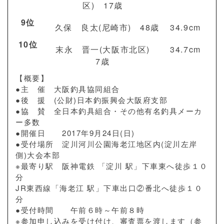
区) 17歳
9位
久保 良太(尼崎市) 48歳
34.9cm
10位
末永 晋一(大阪市北区)
34.7cm
7歳
【概要】
●主 催 大阪釣具協同組合
●後 援 (公財)日本釣振興会大阪府支部
●協 賛 全日本釣具組合・その他有名釣具メーカ
ー多数
●開催日 2017年9月24日(日)
●受付場所 淀川河川公園海老江地区内(淀川左岸
側)大会本部
※最寄り駅 阪神電鉄 「淀川 駅」下車東へ徒歩１０
分
JR東西線「海老江 駅」下車出口②番北へ徒歩１０
分
●受付時間 午前６時～午前８時
※参加申し込みを受け付け、審査票を渡します（参