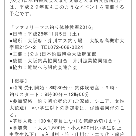
は、平成２９年度もこのようなイベントを開催する
予定です。
「ファミリーマス釣り体験教室2016」
■日時：平成28年11月5日（土）
■場所：大阪府・芥川マス釣り場 大阪府高槻市大
字原2154-2 TEL072-668-0224
■主催：(公財)日本釣振興会大阪府支部
■後援：大阪釣具協同組合 芥川漁業協同組合
■協力：近畿へら鮒釣会連合会
【概要】
●時間 受付開始：8時30分～ 釣体験教室：９時～
釣りスタート：9時30分～12時00分
●参加資格 釣り初心者の方(ご家族、シニア、女性
大歓迎) ※小学生以下の参加者は、保護者同伴のこ
と。
●募集人数：100名(定員になり次第締め切ります)
●参加費 ：大人1,500円・小人500円(小学生以上
中学生以下) ※入川料・竿・仕掛け・エサ代・保冷