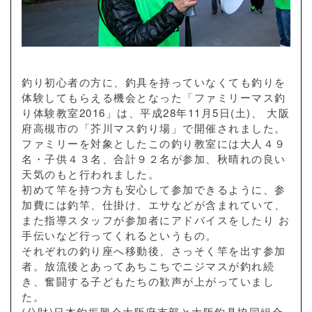
釣り初心者の方に、釣具を持っていなくても釣りを
体験してもらえる機会となった「ファミリーマス釣
り体験教室2016」は、平成28年11月5日(土)、 大阪
府高槻市の「芥川マス釣り場」で開催されました。
ファミリーを対象としたこの釣り教室には大人４９
名・子供４３名、合計９２名が参加、秋晴れの良い
天気のもと行われました。
初めて竿を持つ方も安心して参加できるように、参
加費には釣竿、仕掛け、エサなどが含まれていて、
また指導スタッフが参加者にアドバイスをしたり お
手伝いなど行ってくれるというもの。
それぞれの釣り座へ移動後、さっそく竿を出す参加
者。放流後とあってあちこちでニジマスが釣れ続
き、奮闘する子どもたちの歓声が上がっていまし
た。
(公財)日本釣振興会大阪府支部と大阪釣具協同組合